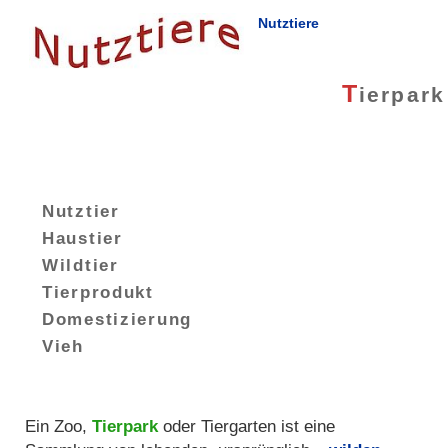
Nutztiere
T
ierpark
Nutztier
Haustier
Wildtier
Tierprodukt
Domestizierung
Vieh
Ein Zoo,
Tierpark
oder Tiergarten ist eine