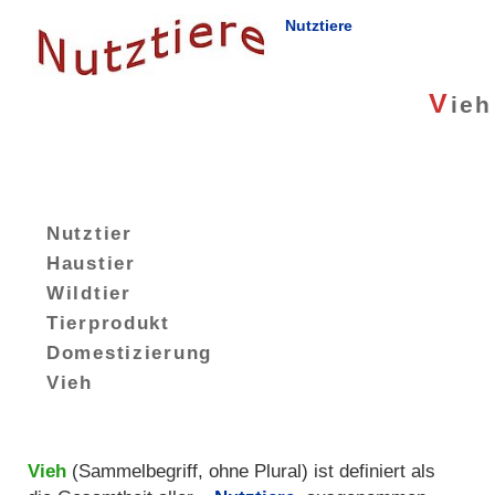
Nutztiere
V
ieh
Nutztier
Haustier
Wildtier
Tierprodukt
Domestizierung
Vieh
Vieh
(Sammelbegriff, ohne Plural) ist definiert als