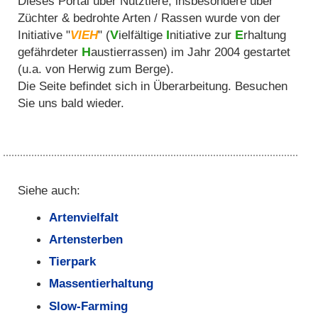
Dieses Portal über Nutztiere, insbesondere über
Züchter & bedrohte Arten / Rassen wurde von der
Initiative "
VIEH
" (
V
ielfältige
I
nitiative zur
E
rhaltung
gefährdeter
H
austierrassen
) im Jahr 2004 gestartet
(u.a. von Herwig zum Berge).
Die Seite befindet sich in Überarbeitung. Besuchen
Sie uns bald wieder.
Siehe auch:
Artenvielfalt
Artensterben
Tierpark
Massentierhaltung
Slow-Farming